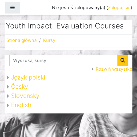
Przejdź do głównej zawartości
Panel boczny
Nie jesteś zalogowany(a) (
Zaloguj się
)
Youth Impact: Evaluation Courses
Strona główna
Kursy
Wyszukaj kursy
Wyszuk
Rozwiń wszystko
Język polski
Česky
Slovensky
English