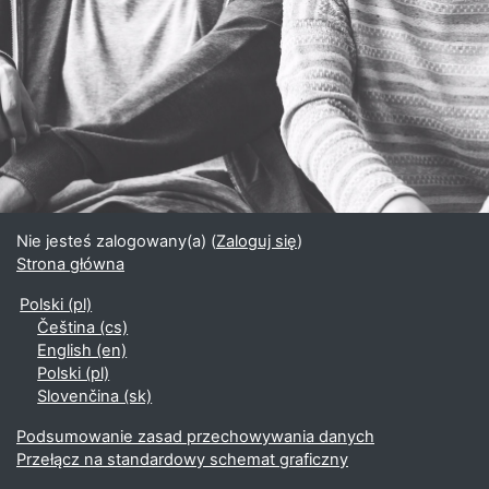
Nie jesteś zalogowany(a) (
Zaloguj się
)
Strona główna
Polski ‎(pl)‎
Čeština ‎(cs)‎
English ‎(en)‎
Polski ‎(pl)‎
Slovenčina ‎(sk)‎
Podsumowanie zasad przechowywania danych
Przełącz na standardowy schemat graficzny