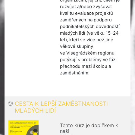
rozvíjet a/nebo zvyšovat
kvalitu evaluace projektů
zaměřených na podporu
podnikatelských dovedností
mladých lidí (ve věku 15–24
let), kteří se více než jiné
věkové skupiny
ve Visegrádském regionu
potýkají s problémy ve fázi
přechodu mezi školou a
zaměstnáním.
CESTA K LEPŠÍ ZAMĚSTNANOSTI
MLADÝCH LIDÍ
Tento kurz je doplňkem k
naší