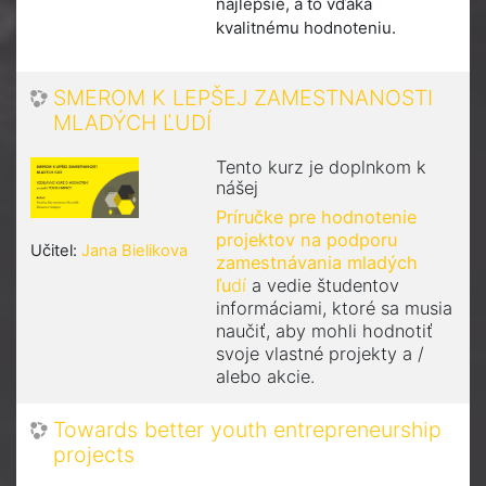
najlepšie, a to vďaka
kvalitnému hodnoteniu.
SMEROM K LEPŠEJ ZAMESTNANOSTI
MLADÝCH ĽUDÍ
Tento kurz je doplnkom k
nášej
Príručke pre hodnotenie
projektov na podporu
Učitel:
Jana Bielikova
zamestnávania mladých
ľu
dí
a vedie študentov
informáciami, ktoré sa musia
naučiť, aby mohli hodnotiť
svoje vlastné projekty a /
alebo akcie.
Towards better youth entrepreneurship
projects