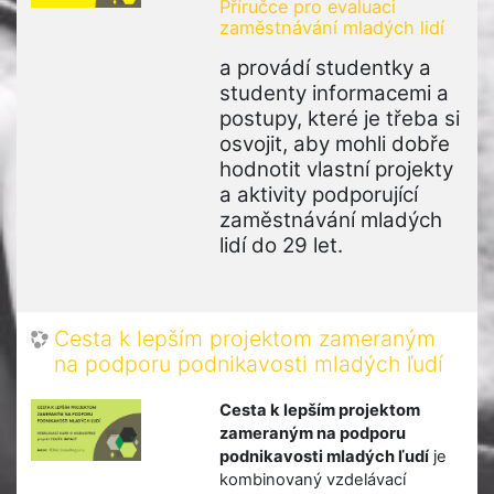
Příručce pro evaluaci
zaměstnávání mladých lidí
a provádí studentky a
studenty informacemi a
postupy, které je třeba si
osvojit, aby mohli dobře
hodnotit vlastní projekty
a aktivity podporující
zaměstnávání mladých
lidí do 29 let.
Cesta k lepším projektom zameraným
na podporu podnikavosti mladých ľudí
Cesta k lepším projektom
zameraným na podporu
podnikavosti mladých ľudí
je
kombinovaný vzdelávací