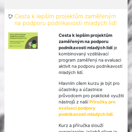
Cesta k lepším projektům zaměřeným
na podporu podnikavosti mladých lidí
Cesta k lepším projektům
zaměřeným na podporu
podnikavosti mladých lidí
je
kombinovaný vzdělávací
program zaměřený na evaluaci
aktivit na podporu podnikavosti
mladých lidí.
Hlavním cílem kurzu je být pro
účastníky a účastnice
průvodcem pro praktické využití
nástrojů z naší
Příručky pro
evaluaci podpory
podnikavosti mladých lidí.
Kurz a příručka slouží
organizacím, jejichž cílem je