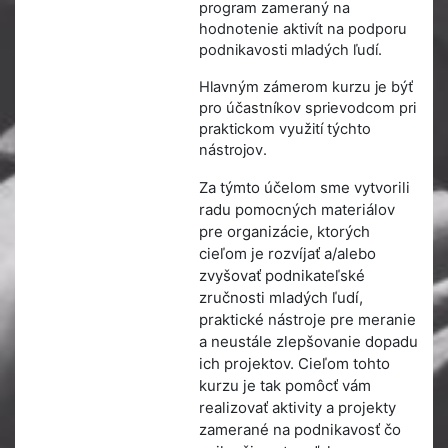
program zameraný na
hodnotenie aktivít na podporu
podnikavosti mladých ľudí.
Hlavným zámerom kurzu je býť
pro účastníkov sprievodcom pri
praktickom využití týchto
nástrojov.
Za týmto účelom sme vytvorili
radu pomocných materiálov
pre organizácie, ktorých
cieľom je rozvíjať a/alebo
zvyšovať podnikateľské
zručnosti mladých ľudí,
praktické nástroje pre meranie
a neustále zlepšovanie dopadu
ich projektov. Cieľom tohto
kurzu je tak pomôcť vám
realizovať aktivity a projekty
zamerané na podnikavosť čo