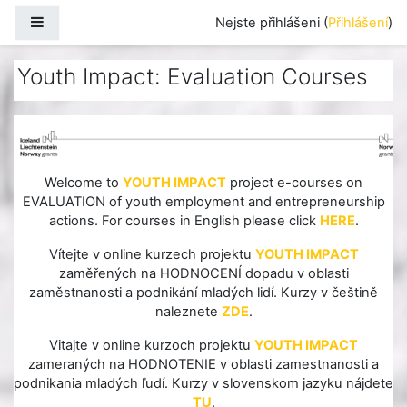
Přejít k hlavnímu obsahu
Boční panel
Nejste přihlášeni (
Přihlášení
)
Youth Impact: Evaluation Courses
Welcome to
YOUTH IMPACT
project e-courses on
EVALUATION of youth employment and entrepreneurship
actions. For courses in English please click
HERE
.
Vítejte v online kurzech projektu
YOUTH IMPACT
zaměřených na HODNOCENÍ dopadu v oblasti
zaměstnanosti a podnikání mladých lidí. Kurzy v češtině
naleznete
ZDE
.
Vitajte v online kurzoch projektu
YOUTH IMPACT
zameraných na HODNOTENIE v oblasti zamestnanosti a
podnikania mladých ľudí. Kurzy v slovenskom jazyku nájdete
TU
.